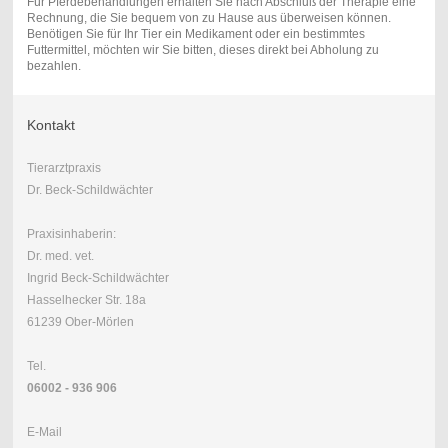
Für Pferdebehandlungen erhalten Sie nach Abschluß der Therapie eine
Rechnung, die Sie bequem von zu Hause aus überweisen können.
Benötigen Sie für Ihr Tier ein Medikament oder ein bestimmtes
Futtermittel, möchten wir Sie bitten, dieses direkt bei Abholung zu
bezahlen.
Kontakt
Tierarztpraxis
Dr. Beck-Schildwächter
Praxisinhaberin:
Dr. med. vet.
Ingrid Beck-Schildwächter
Hasselhecker Str. 18a
61239 Ober-Mörlen
Tel.
06002 - 936 906
E-Mail